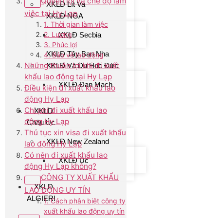
Quyền lợi và chế độ làm
XKLĐ Lít Va
việc tại Hy Lạp
XKLĐ NGA
1. Thời gian làm việc
2. Lương
XKLĐ Secbia
3. Phúc lợi
XKLĐ Tây Ban Nha
4. Bảo vệ lao động
Những thuận lợi khi đi xuất
XKLĐ Và Du Học Đức
khẩu lao động tại Hy Lạp
XKLĐ Đan Mạch
Điều kiện đi xuất khẩu lao
động Hy Lạp
Chi phí đi xuất khẩu lao
XKLD
động Hy Lạp
Châu Úc
Thủ tục xin visa đi xuất khẩu
XKLĐ New Zealand
lao động Hy Lạp
Có nên đi xuất khẩu lao
XKLĐ Úc
động Hy Lạp không?
CÔNG TY XUẤT KHẨU
XKLD
LAO ĐỘNG UY TÍN
ALGIERI
1. Cách phân biệt công ty
xuất khẩu lao động uy tín