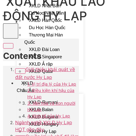
XUẤT KHẨU LAO
XKLD Nhật Bản
ĐỘNG HY LẠP
Du Học Nhật Bản
XKLĐ Hàn Quốc
Du Học Hàn Quốc
Thương Mại Hàn
Quốc
XKLĐ Đài Loan
Contents
XKLĐ Singapore
XKLĐ Ả rập
Giới thiệu khái quát về
XKLĐ Qatar
đất nước Hy Lạp
XKLD
1. Vị trí địa lý của Hy Lạp
Châu Âu
2. Điều kiện khí hậu của
Hy Lạp
XKLD-Rumani
3. Văn hóa và con người
Hy Lạp
XKLĐ Balan
4. Kinh tế của Hy Lạp
XKLĐ Bulgaria
Ngành nghề XKLĐ Hy Lạp
XKLĐ Hungary
HOT gần đây
XKLĐ Hy Lạp