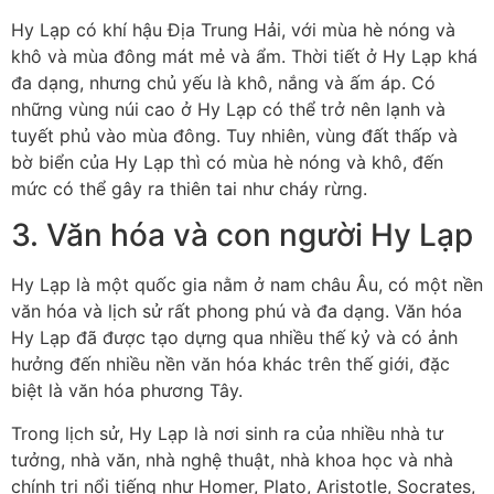
Hy Lạp có khí hậu Địa Trung Hải, với mùa hè nóng và
khô và mùa đông mát mẻ và ẩm. Thời tiết ở Hy Lạp khá
đa dạng, nhưng chủ yếu là khô, nắng và ấm áp. Có
những vùng núi cao ở Hy Lạp có thể trở nên lạnh và
tuyết phủ vào mùa đông. Tuy nhiên, vùng đất thấp và
bờ biển của Hy Lạp thì có mùa hè nóng và khô, đến
mức có thể gây ra thiên tai như cháy rừng.
3. Văn hóa và con người Hy Lạp
Hy Lạp là một quốc gia nằm ở nam châu Âu, có một nền
văn hóa và lịch sử rất phong phú và đa dạng. Văn hóa
Hy Lạp đã được tạo dựng qua nhiều thế kỷ và có ảnh
hưởng đến nhiều nền văn hóa khác trên thế giới, đặc
biệt là văn hóa phương Tây.
Trong lịch sử, Hy Lạp là nơi sinh ra của nhiều nhà tư
tưởng, nhà văn, nhà nghệ thuật, nhà khoa học và nhà
chính trị nổi tiếng như Homer, Plato, Aristotle, Socrates,