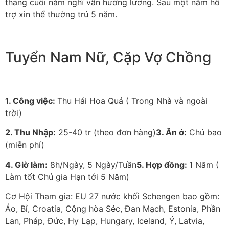
tháng cuối năm nghĩ vẫn hưởng lương. Sau một năm hỗ
trợ xin thể thường trú 5 năm.
Tuyển Nam Nữ, Cặp Vợ Chồng
1. Công việc:
Thu Hái Hoa Quả ( Trong Nhà và ngoài
trời)
2. Thu Nhập:
25-40 tr (theo đơn hàng)
3. Ăn ở:
Chủ bao
(miễn phí)
4. Giờ làm:
8h/Ngày, 5 Ngày/Tuần
5. Hợp đồng:
1 Năm (
Làm tốt Chủ gia Hạn tới 5 Năm)
Cơ Hội Tham gia: EU 27 nước khối Schengen bao gồm:
Áo, Bỉ, Croatia, Cộng hòa Séc, Đan Mạch, Estonia, Phần
Lan, Pháp, Đức, Hy Lạp, Hungary, Iceland, Ý, Latvia,