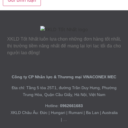
XKLD Tốt Nhất luôn lựa chọn những đơn hàng tốt nhất,
thị trường tiềm năng nhất để mang lại lợi lạc tối đa cho
người lao động!
Công ty CP Nhân lực & Thương mại VINACONEX MEC
Địa chỉ: Tầng 5 tòa 25T1, đường Trần Duy Hưng, Phường
Trung Hòa, Quận Cầu Giấy, Hà Nội, Việt Nam
Hotline:
0962661683
XKLD Châu Âu: Đức | Hungari | Rumani | Ba Lan | Australia
| …