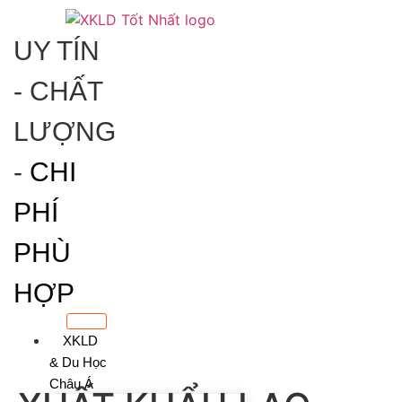
Skip
to
UY TÍN
content
- CHẤT
LƯỢNG
-
CHI
PHÍ
PHÙ
HỢP
XKLD
& Du Học
Châu Á