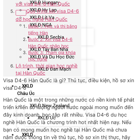
XKLĐ Hungary
với visa D4-6 Hàn Quốc
XKLĐ Hy Lạp
Quy trình xin visa D4-6
XKLĐ Lít Va
du học nghề Hàn Quốc
XKLĐ NGA
Bước 1: Học và thi bằng
tiếng Hàn
XKLĐ Secbia
Bước 2: Xin visa D4-6
Hàn Quốc nhập học
XKLĐ Tây Ban Nha
Bước 3: Tham gia khóa
XKLĐ Và Du Học Đức
học nghề
Lộ trình, thời gian học nghề
XKLĐ Đan Mạch
tại Hàn Quốc
Visa D4-6 Hàn Quốc là gì? Thủ tục, điều kiện, hồ sơ xin
XKLD
visa D4-6
Châu Úc
Hàn Quốc là một trong những nước có nền kinh tế phát
XKLĐ New Zealand
triển khiến số lượng người nước ngoài mong muốn đến
đây kinh doanh, học tập rất nhiều. Visa D4-6 du học
XKLĐ Úc
nghề Hàn Quốc là chương trình hot nhất hiện nay. Nếu
bạn có mong muốn học nghề tại Hàn Quốc mà chưa
XKLD
nắm được thông tin về thủ tục, hồ sơ xin thị thực, hãy