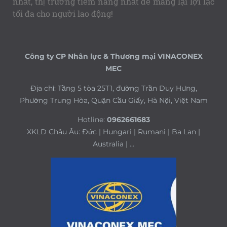
nhất, thị trường tiềm năng nhất để mang lại lợi lạc
tối đa cho người lao động!
Công ty CP Nhân lực & Thương mại VINACONEX
MEC
Địa chỉ: Tầng 5 tòa 25T1, đường Trần Duy Hưng,
Phường Trung Hòa, Quận Cầu Giấy, Hà Nội, Việt Nam
Hotline:
0962661683
XKLD Châu Âu: Đức | Hungari | Rumani | Ba Lan |
Australia | …