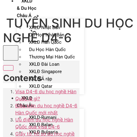
XKLD
& Du Học
Châu Á
TUYỂN SINH DU HỌC
XKLD Nhật Bản
NGHỀ D4-6
Du Học Nhật Bản
XKLĐ Hàn Quốc
Du Học Hàn Quốc
Thương Mại Hàn Quốc
XKLĐ Đài Loan
XKLĐ Singapore
Contents
XKLĐ Ả rập
XKLĐ Qatar
Visa D4-6 du học nghề Hàn
XKLD
Quốc là gì?
Điều kiện du học nghề D4-6
Châu Âu
Hàn Quốc mới nhất
XKLD-Rumani
Ưu điểm du học nghề Hàn
XKLĐ Balan
Quốc qua visa D4-6
XKLĐ Bulgaria
Giấy tờ, hồ sơ du học nghề