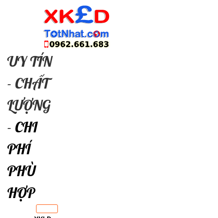
Skip
to
content
UY TÍN
- CHẤT
LƯỢNG
-
CHI
PHÍ
PHÙ
HỢP